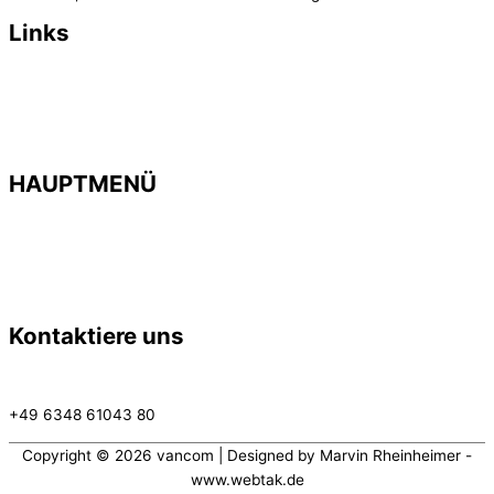
Links
> Impressum
>
Datenschutzerklärung
>
AGB
> Kontakt
HAUPTMENÜ
> Startseite
>
Geschäftsfelder
>
Karriere
> Neuigkeiten
Kontaktiere uns
info@vancom.de
+49 6348 61043 80
Copyright © 2026
vancom
| Designed by Marvin Rheinheimer -
www.webtak.de