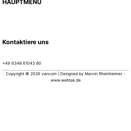
HAUPTMENÜ
> Startseite
>
Geschäftsfelder
>
Karriere
> Neuigkeiten
Kontaktiere uns
info@vancom.de
+49 6348 61043 80
Copyright © 2026
vancom
| Designed by Marvin Rheinheimer -
www.webtak.de